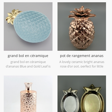
bon d'être un stockage pour
certaines petites choses ou des
bijoux, vous pouvez mettre des
bonbons et des articles divers
ici, pour les grandes tailles, vous
pouvez mettre de la nourriture
ou des fruits.
grand bol en céramique
pot de rangement ananas
ananas bleu et feuille d'or
en céramique or rose
grand bol en céramique
A lovely ceramic bright ananas
d'ananas Blue and Gold Leaf is
rose d'or pot, perfect for little
good for food loading and fruits.
bits and bobs.
It's nice storage in kitchen.