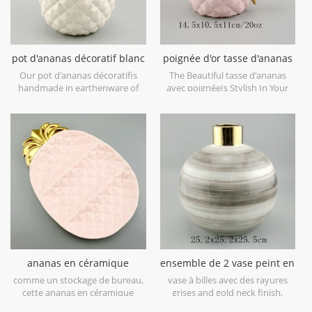
pot d'ananas décoratif blanc
poignée d'or tasse d'ananas
en céramique avec
en céramique
Our pot d'ananas décoratifis
The Beautiful tasse d'ananas
couvercle en or
handmade in earthenware of
avec poignéeIs Stylish In Your
China,with a elegant metallic
Home And Office.
gold leaf lid,can be used as a
decorative canister,or
decorative object only. Can be
smaller and filled with was as a
candle holder. Hand wash only.
ananas en céramique
ensemble de 2 vase peint en
plateau de fruits rose bleu
forme de boule
comme un stockage de bureau,
vase à billes avec des rayures
cette ananas en céramique
grises and gold neck finish,
plateau de fruits rose bleu est
luxury feeling for your home.