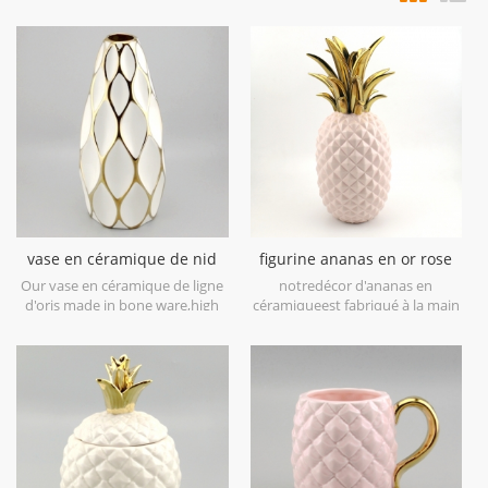
vase en céramique de nid
figurine ananas en or rose
d'abeilles de lignes d'or
galvanoplastie déco maison
Our vase en céramique de ligne
notredécor d'ananas en
blanc
d'oris made in bone ware,high
céramiqueest fabriqué à la main
level white ceramic,with hand
avec de la dorure sur feuille, de
painted electroplating gold.
la laque blanche ou bleue en
bas, dans une finition dorée
brillante, soit un très bel ananas
décoratif dans votre table.