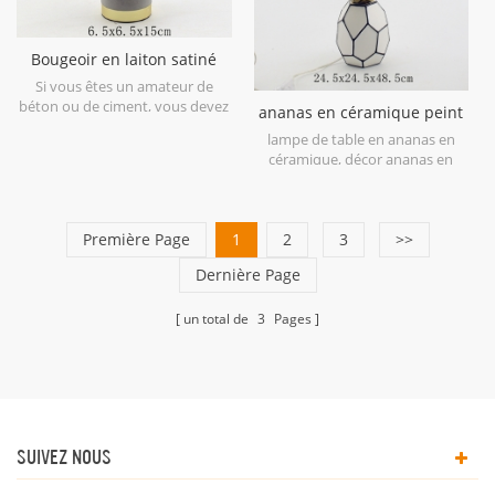
Bougeoir en laiton satiné
avec base en béton
Si vous êtes un amateur de
béton ou de ciment, vous devez
ananas en céramique peint
essayer ce support de bougie en
à la main lampe de table
lampe de table en ananas en
béton comme base et dessus en
céramique, décor ananas en
métal, Bougeoir en laiton satiné
céramique, figurine en ananas
avec base en béton
en céramique, vase en ananas
en céramique, bougeoir en
Première Page
1
ananas en céramique, boîte en
2
3
>>
ananas en céramique, boîte en
Dernière Page
ananas en céramique, banque
en ananas en céramique, décor
ananas en céramique.
un total de
3
Pages
SUIVEZ NOUS