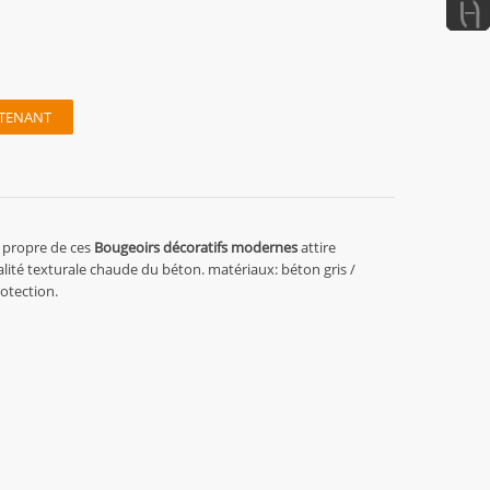
TENANT
e propre de ces
Bougeoirs décoratifs modernes
attire
qualité texturale chaude du béton. matériaux: béton gris /
rotection.