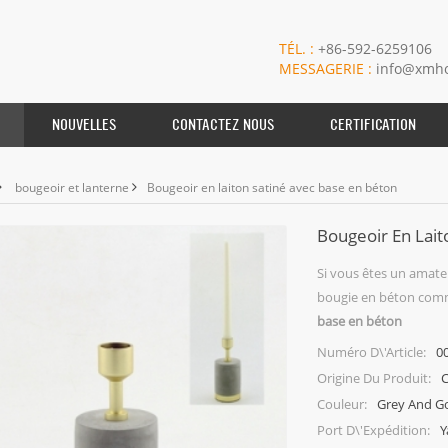
TÉL. :
+86-592-6259106
MESSAGERIE :
info@xmho
NOUVELLES
CONTACTEZ NOUS
CERTIFICATION
bougeoir et lanterne
Bougeoir en laiton satiné avec base en béton
Bougeoir En Lait
Si vous êtes un amate
bougie en béton comm
base en béton
0
Numéro D\'article:
C
Origine Du Produit:
Grey And G
Couleur:
Y
Port D\'expédition: