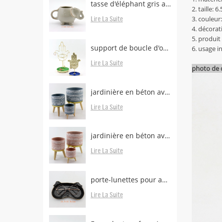
tasse d'éléphant gris avec support de sachet de thé
2. taille:
3. couleur:
Lire La Suite
4. décorati
5. produit
support de boucle d'oreille en laiton avec plateau
6. usage i
Lire La Suite
photo de d
jardinière en béton avec pieds en bois
Lire La Suite
jardinière en béton avec pieds boisés à vendre
Lire La Suite
porte-lunettes pour animaux
Lire La Suite