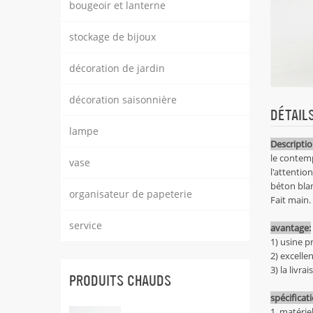
bougeoir et lanterne
stockage de bijoux
décoration de jardin
décoration saisonnière
DÉTAIL
lampe
Descriptio
le contem
vase
l'attentio
béton blan
organisateur de papeterie
Fait main.
service
avantage:
1) usine p
2) excelle
3) la livr
PRODUITS CHAUDS
spécificat
1. matérie