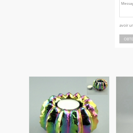
avoir u
OBTE