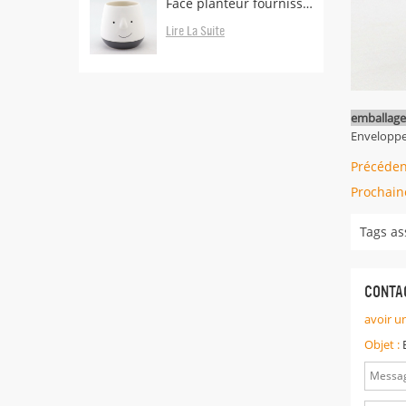
Face planteur fournisseurs et fabricants
Lire La Suite
emballage
Enveloppem
Précéden
Prochain
Tags as
CONTA
avoir u
Objet :