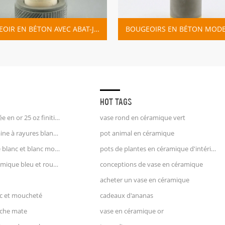
BOUGEOIR EN BÉTON AVEC ABAT-JOUR EN VERRE ET LIGNE PEINTE EN BLANC
HOT TAGS
tasse à café licorne poignée en or 25 oz finition estampée
vase rond en céramique vert
pichet à crème en porcelaine à rayures blanches et bleues pichet à eau
pot animal en céramique
pichet à lait en céramique blanc et blanc moucheté
pots de plantes en céramique d'intérieur
grand vase pichet en céramique bleu et rouge
conceptions de vase en céramique
acheter un vase en céramique
nc et moucheté
cadeaux d'ananas
nche mate
vase en céramique or