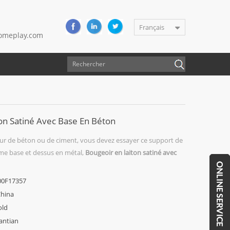
Français
meplay.com
on Satiné Avec Base En Béton
ur de béton ou de ciment, vous devez essayer ce support de
e base et dessus en métal,
Bougeoir en laiton satiné avec
00F17357
hina
old
antian