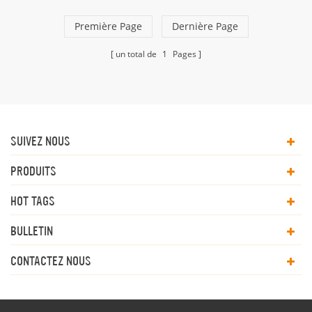
livraison contiennent: Fourniture de céramique:
bsci, smeta, audit cible, audit walmart.
Première Page
Dernière Page
Fourniture de métal: audit cible. smeta.
approvisionnement en bois: BSBI, Michaels,
un total de
1
Pages
WCA, sqp.
SUIVEZ NOUS
PRODUITS
HOT TAGS
BULLETIN
CONTACTEZ NOUS