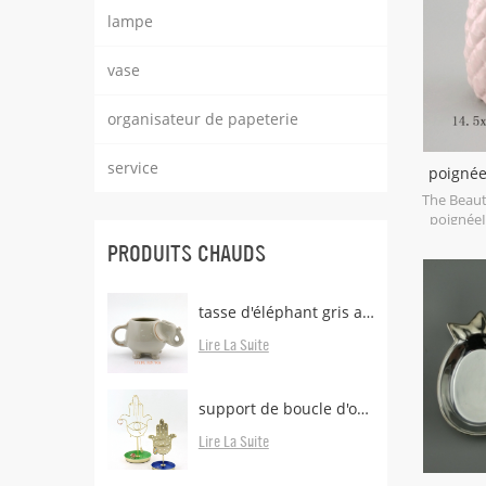
lampe
vase
organisateur de papeterie
service
poignée
The Beaut
poignéeI
PRODUITS CHAUDS
tasse d'éléphant gris avec support de sachet de thé
Lire La Suite
support de boucle d'oreille en laiton avec plateau
Lire La Suite