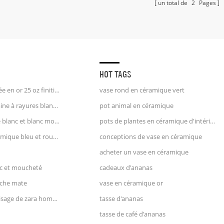
un total de
2
Pages
HOT TAGS
tasse à café licorne poignée en or 25 oz finition estampée
vase rond en céramique vert
pichet à crème en porcelaine à rayures blanches et bleues pichet à eau
pot animal en céramique
pichet à lait en céramique blanc et blanc moucheté
pots de plantes en céramique d'intérieur
grand vase pichet en céramique bleu et rouge
conceptions de vase en céramique
acheter un vase en céramique
nc et moucheté
cadeaux d'ananas
nche mate
vase en céramique or
vase en terre cuite avec visage de zara home style
tasse d'ananas
tasse de café d'ananas