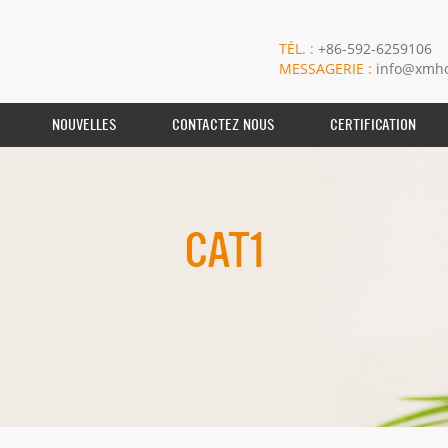
TÉL. :
+86-592-6259106
MESSAGERIE :
info@xmho
NOUVELLES
CONTACTEZ NOUS
CERTIFICATION
CAT1