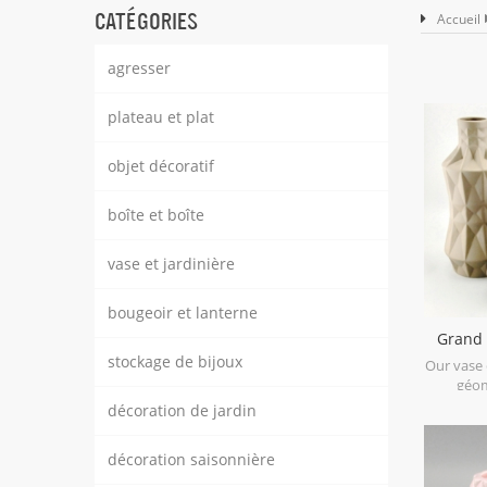
CATÉGORIES
Accueil
agresser
plateau et plat
objet décoratif
boîte et boîte
vase et jardinière
bougeoir et lanterne
Grand 
géomét
stockage de bijoux
Our vase
géom
stonew
décoration de jardin
material 
hand-cr
décoration saisonnière
assorted,
mo