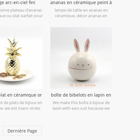
e arc-en-ciel fini
ananas en céramique peint à
as en céramique
la main lampe de table
ésime plateau d'ananas
lampe de table en ananas en
ue ou plat parfait pour
céramique, décor ananas en
tout pour les bijoux, les
céramique, figurine en ananas en
 de monnaie ou vous
céramique, vase en ananas en
utiliser comme un plat
céramique, bougeoir en ananas
bon ou simplement
en céramique, boîte en ananas en
her comme c'est avec
céramique, boîte en ananas en
 des boîtes d'ananas en
céramique, banque en ananas en
laiton.
céramique, décor ananas en
céramique.
lat en céramique or
boîte de bibelots en lapin en
ananas bijou
céramique blanche
nt de plats de bijoux en
We make this boîte à bijoux de
e, we got many styles
lapin with ears just because we
ns for you, contact for
are obsessed in lovely rabbit.
details.
Hope you enjoy it as well.
Dernière Page