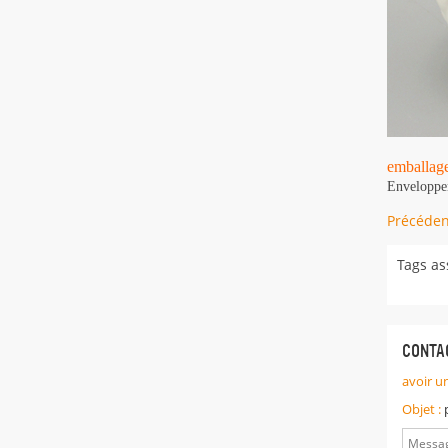
emballag
Enveloppem
Précéden
Tags as
CONTA
avoir u
Objet :