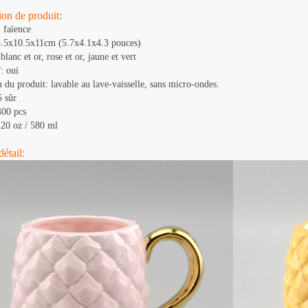
ion de produit:
: faïence
14.5x10.5x11cm (5.7x4.1x4.3 pouces)
blanc et or, rose et or, jaune et vert
: oui
n du produit: lavable au lave-vaisselle, sans micro-ondes.
5 sûr
400 pcs
20 oz / 580 ml
étail: