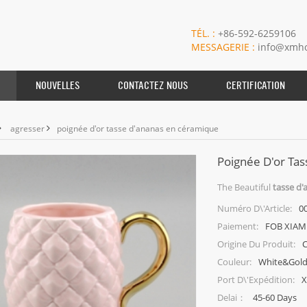
TÉL. :
+86-592-6259106
MESSAGERIE :
info@xmho
NOUVELLES
CONTACTEZ NOUS
CERTIFICATION
agresser
poignée d'or tasse d'ananas en céramique
Poignée D'or Ta
The Beautiful
tasse d'
0
Numéro D\'article:
FOB XIAM
Paiement:
C
Origine Du Produit:
White&Gold
Couleur:
X
Port D\'expédition:
45-60 Days
Delai：