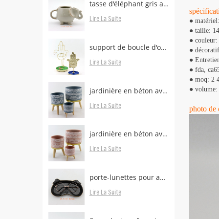
tasse d'éléphant gris avec support de sachet de thé
spécificat
Lire La Suite
● matériel
● taille: 
● couleur: 
support de boucle d'oreille en laiton avec plateau
● décoratif
● Entretie
Lire La Suite
● fda, ​​ca6
● moq: 2 
● volume: 
jardinière en béton avec pieds en bois
Lire La Suite
photo de d
jardinière en béton avec pieds boisés à vendre
Lire La Suite
porte-lunettes pour animaux
Lire La Suite