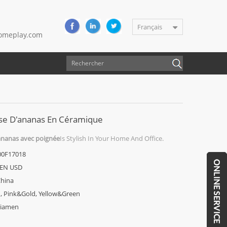
Français
meplay.com
sse D'ananas En Céramique
ananas avec poignée
Is Stylish In Your Home And Office.
00F17018
EN USD
hina
, Pink&Gold, Yellow&Green
iamen