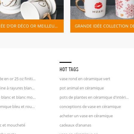
POIGNÉE D'OR DÉCO OR MEILLEURE TASSE DE CAFÉ EN CÉRAMIQUE
GRANDE IDÉE COLLECTION DE CONCEPTIONS DE TASSE EN CÉRAMIQUE
HOT TAGS
tasse à café licorne poignée en or 25 oz finition estampée
vase rond en céramique vert
pichet à crème en porcelaine à rayures blanches et bleues pichet à eau
pot animal en céramique
pichet à lait en céramique blanc et blanc moucheté
pots de plantes en céramique d'intérieur
grand vase pichet en céramique bleu et rouge
conceptions de vase en céramique
acheter un vase en céramique
nc et moucheté
cadeaux d'ananas