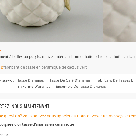
e:
ent à bulles ou polyfoam avec intérieur brun et boîte principale. boîte-cadeau o
t:
fabricant de tasse en céramique de cactus vert
sociés :
Tasse D'ananas
Tasse De Café D'ananas
Fabricant De Tasses E
En Forme D'ananas
Ensemble De Tasse D'ananas
CTEZ-NOUS MAINTENANT!
ne question? vous pouvez nous appeler ou nous envoyer un message en en
poignée d'or tasse d'ananas en céramique