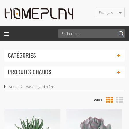
Français
CATÉGORIES
PRODUITS CHAUDS
Accueil
vase et jardinière
vue :
Vue