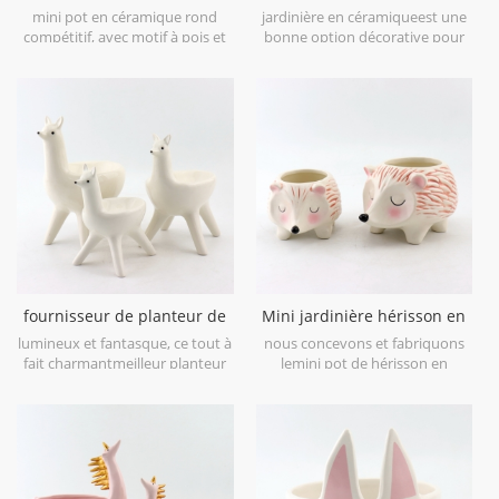
en céramique à petits points
céramique à pieds
mini pot en céramique rond
jardinière en céramiqueest une
noirs
compétitif, avec motif à pois et
bonne option décorative pour
rayures, tout à fait moderne et
votre bureau.
unique pour vos accessoires de
bureau et décorer votre bureau.
fournisseur de planteur de
Mini jardinière hérisson en
lama en céramique blanche
céramique lot de 2
lumineux et fantasque, ce tout à
nous concevons et fabriquons
de Chine
fait charmantmeilleur planteur
lemini pot de hérisson en
de lama en céramiqueaffiche
céramiquelot de 2 pour ta
votre verdure florissante dans
bellepots de plantes de bureau.
un style doux pour embellir
votre espace.