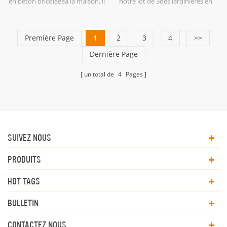
en béton bricolageà la maison, il
notre lot de 3des jardinières en
est beau et morden planteur
béton sont à vendre.
décors pour votre bureau
Première Page
1
2
3
4
>>
Dernière Page
un total de
4
Pages
SUIVEZ NOUS
PRODUITS
HOT TAGS
BULLETIN
CONTACTEZ NOUS