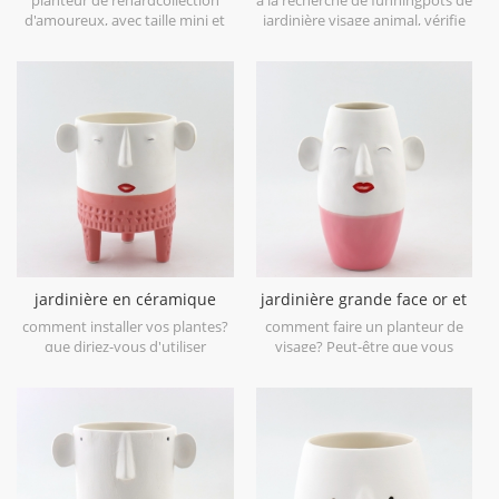
d'amoureux, avec taille mini et
jardinière visage animal, vérifie
pieds mignons.
çaRenardpot de
visagecollections.
jardinière en céramique
jardinière grande face or et
blanche et bleue
rose
comment installer vos plantes?
comment faire un planteur de
que diriez-vous d'utiliser
visage? Peut-être que vous
notrejardinière smiley price.
pouvez essayer le nôtre.