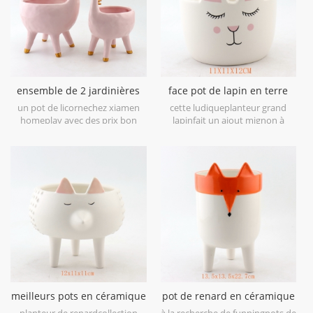
ensemble de 2 jardinières
face pot de lapin en terre
en céramique Licorne
cuite la plus populaire
un pot de licornechez xiamen
cette ludiqueplanteur grand
homeplay avec des prix bon
lapinfait un ajout mignon à
marché et une belle qualité.
n'importe quelle maison ou
bureau. dans le style des
antiquités modernes, ce
charmant détailjardinière en
céramique blancheest la pièce
d’accent idéale pour un cadeau
de Pâques ou de tous les jours.
meilleurs pots en céramique
pot de renard en céramique
avec pied
planteur de renardcollection
à la recherche de funningpots de