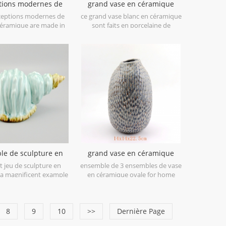
tions modernes de
grand vase en céramique
 céramique blanc et
blanche avec des lignes de
ceptions modernes de
ce grand vase blanc en céramique
noir
peinture à la main noire
céramique are made in
sont faits en porcelaine de
 China porcelain,great
porcelaine basse d'os, attrayant
ing for your home
pour votre maison et objets
e objects. Can be sold
décoratifs de mariage. peut être
individually.
vendu individuellement.
le de sculpture en
grand vase en céramique
que coquille verte
ovale bleu antique
t jeu de sculpture en
ensemble de 3 ensembles de vase
s a magnificent example
en céramique ovale for home
ic at its finest in soft
decor.
hades of Green.
8
9
10
>>
Dernière Page