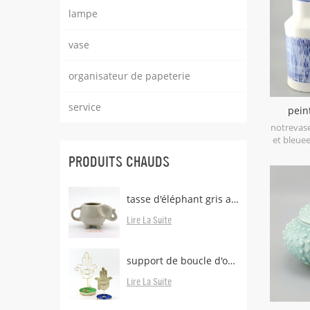
lampe
vase
organisateur de papeterie
service
pein
céramiqu
notrevas
et bleuee
porcel
PRODUITS CHAUDS
niveau, a
à 1300 de
à la main
tasse d'éléphant gris avec support de sachet de thé
pour 
Lire La Suite
support de boucle d'oreille en laiton avec plateau
Lire La Suite