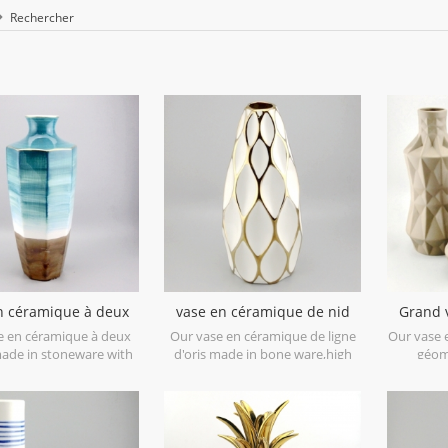
Rechercher
n céramique à deux
vase en céramique de nid
Grand 
tons
d'abeilles de lignes d'or blanc
géométr
e en céramique à deux
Our vase en céramique de ligne
Our vase 
made in stoneware with
d'oris made in bone ware,high
géom
laze material to present
level white ceramic,with hand
stonew
colors,it is hand crafted
painted electroplating gold.
material i
lor is variance,two size
hand-cra
ith 19.7''h and 16.7''h.
assorted,
mo