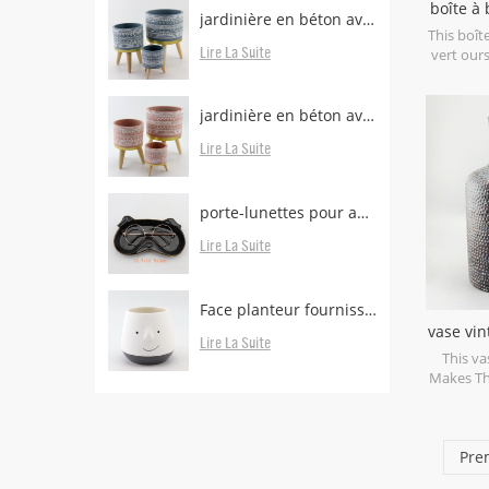
boîte à
jardinière en béton avec pieds en bois
This boît
Lire La Suite
vert ours
with gre
used for
food and
jardinière en béton avec pieds boisés à vendre
Lire La Suite
porte-lunettes pour animaux
Lire La Suite
Face planteur fournisseurs et fabricants
vase vi
Lire La Suite
This vas
Makes Th
Pre