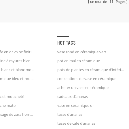
un total de
11
Pages
HOT TAGS
tasse à café licorne poignée en or 25 oz finition estampée
vase rond en céramique vert
pichet à crème en porcelaine à rayures blanches et bleues pichet à eau
pot animal en céramique
pichet à lait en céramique blanc et blanc moucheté
pots de plantes en céramique d'intérieur
grand vase pichet en céramique bleu et rouge
conceptions de vase en céramique
acheter un vase en céramique
nc et moucheté
cadeaux d'ananas
nche mate
vase en céramique or
vase en terre cuite avec visage de zara home style
tasse d'ananas
tasse de café d'ananas