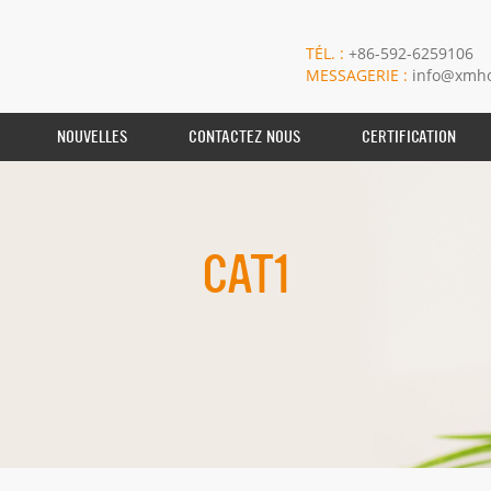
TÉL. :
+86-592-6259106
MESSAGERIE :
info@xmho
NOUVELLES
CONTACTEZ NOUS
CERTIFICATION
CAT1