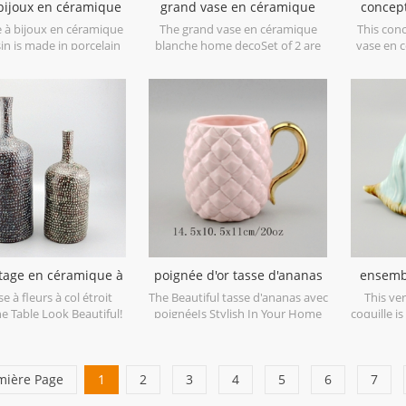
 bijoux en céramique
grand vase en céramique
concep
vert oursin
blanche home deco
vase en
e à bijoux en céramique
The grand vase en céramique
This con
in is made in porcelain
blanche home decoSet of 2 are
vase en 
en glossy glaze. Can be
made in low bone China
low bone
 jewelry storage or dry
porcelain,is snow white with
catch
 goods. Microwave safe
transparent glaze on the
decorativ
and food safe.
surface,different from the white
glaze finish. Is much more
beautiful,precious and high value.
ntage en céramique à
poignée d'or tasse d'ananas
ensemb
col étroit
en céramique
cérami
e à fleurs à col étroit
The Beautiful tasse d'ananas avec
This ver
e Table Look Beautiful!
poignéeIs Stylish In Your Home
coquille i
And Office.
of ceram
s
mière Page
1
2
3
4
5
6
7