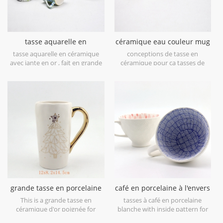
tasse aquarelle en
céramique eau couleur mug
céramique avec jante en or
or jante lave-vaisselle
tasse aquarelle en céramique
conceptions de tasse en
avec jante en or , fait en grande
céramique pour ça tasses de
porcelaine et aquarelle émaillée,
vernis à ongles , peut être ajouté
non imprimée.
quatre couleurs dans un
morceau de tasse, c'est
magnifique.
grande tasse en porcelaine
café en porcelaine à l'envers
avec motif or et poignée
des tasses
This is a grande tasse en
tasses à café en porcelaine
dorée
céramique d'or poignée for
blanche with inside pattern for
holiday and daily use.
your office lovely decor.