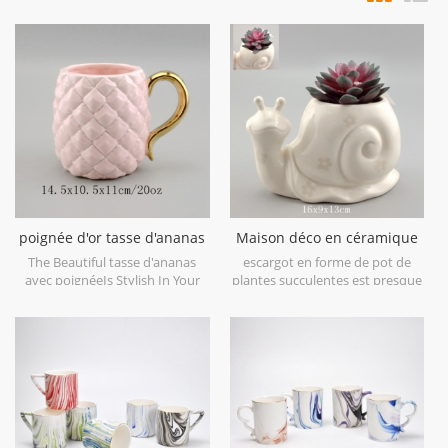
poignée d'or tasse d'ananas
Maison déco en céramique
en céramique
escargot planteur fleur motif
The Beautiful tasse d'ananas
escargot en forme de pot de
peinture
avec poignéeIs Stylish In Your
plantes succulentes est presque
Home And Office.
trop mignon pour les mots. avec
un visage de sourire et une belle
fleur à la surface, cette jardinière
faite à la main ferait un excellent
compagnon de bureau.