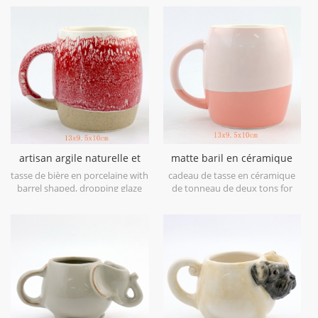
artisan argile naturelle et
matte baril en céramique
terre cuite tonneau en
deux tons tasse
tasse de bière en porcelaine with
cadeau de tasse en céramique
céramique tasse glaçure
barrel shaped, dropping glaze
de tonneau de deux tons for
réactive goutte
finish as gift for him or her.
your families.