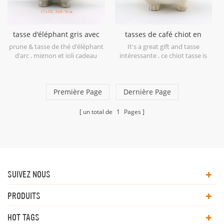
tasse d'éléphant gris avec
tasses de café chiot en
support de sachet de thé
céramique avec porte-
prune & tasse de thé d'éléphant
It's a great gift and tasse
sachet de thé
d'arc , mignon et joli cadeau
intéressante , ce chiot tasse is
pour vos amis et vos familles.
made in stoneware and paint by
hand.
Première Page
Dernière Page
un total de
1
Pages
SUIVEZ NOUS
PRODUITS
HOT TAGS