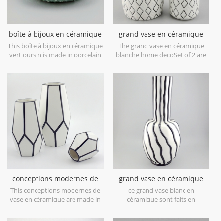
boîte à bijoux en céramique
grand vase en céramique
vert oursin
blanche home deco
This boîte à bijoux en céramique
The grand vase en céramique
vert oursin is made in porcelain
blanche home decoSet of 2 are
with green glossy glaze. Can be
made in low bone China
used for jewelry storage or dry
porcelain,is snow white with
food and goods. Microwave safe
transparent glaze on the
and food safe.
surface,different from the white
glaze finish. Is much more
beautiful,precious and high
value.
conceptions modernes de
grand vase en céramique
vase en céramique blanc et
blanche avec des lignes de
This conceptions modernes de
ce grand vase blanc en
noir
peinture à la main noire
vase en céramique are made in
céramique sont faits en
low bone China porcelain,great
porcelaine de porcelaine basse
catching for your home
d'os, attrayant pour votre