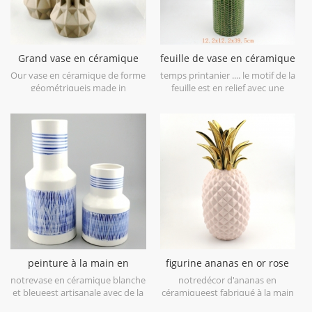
Grand vase en céramique
feuille de vase en céramique
géométrique brun lot de 3
vert citron patten
Our vase en céramique de forme
temps printanier .... le motif de la
géométriqueis made in
feuille est en relief avec une
stoneware with matt glaze
finition brossée antique, vous
material in geometric shapes,it is
apportera le printemps à
hand-crafted with three sizes
première vue. il est fait en grès
assorted,very nice fit with your
en porcelaine, obtenez plus
modern furniture.
d'humeur de printemps essayez
cecivase en céramique vert lime.
peinture à la main en
figurine ananas en or rose
céramique blanc et bleu
galvanoplastie déco maison
notrevase en céramique blanche
notredécor d'ananas en
vase de table
et bleueest artisanale avec de la
céramiqueest fabriqué à la main
porcelaine blanche de haut
avec de la dorure sur feuille, de