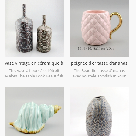
decorative objects. Can be sold
maison et objets décoratifs de
individually.
mariage. peut être vendu
individuellement.
vase vintage en céramique à
poignée d'or tasse d'ananas
col étroit
en céramique
This vase à fleurs à col étroit
The Beautiful tasse d'ananas
Makes The Table Look Beautiful!
avec poignéeIs Stylish In Your
Home And Office.