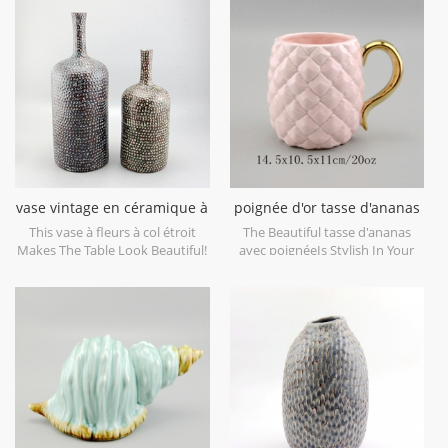
decorative objects. Can be sold
maison et objets décoratifs de
individually.
mariage. peut être vendu
individuellement.
vase vintage en céramique à
poignée d'or tasse d'ananas
col étroit
en céramique
This vase à fleurs à col étroit
The Beautiful tasse d'ananas
Makes The Table Look Beautiful!
avec poignéeIs Stylish In Your
Home And Office.