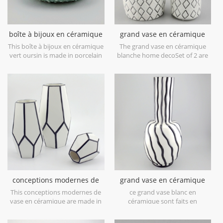
boîte à bijoux en céramique
grand vase en céramique
vert oursin
blanche home deco
This boîte à bijoux en céramique
The grand vase en céramique
vert oursin is made in porcelain
blanche home decoSet of 2 are
with green glossy glaze. Can be
made in low bone China
used for jewelry storage or dry
porcelain,is snow white with
food and goods. Microwave safe
transparent glaze on the
and food safe.
surface,different from the white
glaze finish. Is much more
beautiful,precious and high
value.
conceptions modernes de
grand vase en céramique
vase en céramique blanc et
blanche avec des lignes de
This conceptions modernes de
ce grand vase blanc en
noir
peinture à la main noire
vase en céramique are made in
céramique sont faits en
low bone China porcelain,great
porcelaine de porcelaine basse
catching for your home
d'os, attrayant pour votre