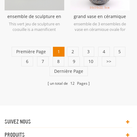
ensemble de sculpture en
grand vase en céramique
céramique coquille verte
ovale bleu antique
This vert jeu de sculpture en
ensemble de 3 ensembles de
coquille is a magnificent
vase en céramique ovale for
example of ceramic at its finest
home decor.
in soft shades of Green.
Première Page
1
2
3
4
5
6
7
8
9
10
>>
Dernière Page
un total de
12
Pages
SUIVEZ NOUS
PRODUITS