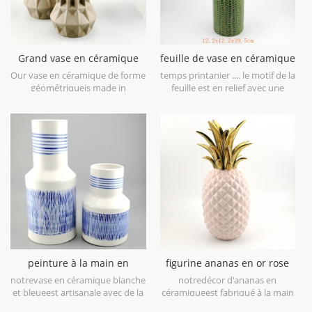
Grand vase en céramique
feuille de vase en céramique
géométrique brun lot de 3
vert citron patten
Our vase en céramique de forme
temps printanier .... le motif de la
géométriqueis made in
feuille est en relief avec une
stoneware with matt glaze
finition brossée antique, vous
material in geometric shapes,it is
apportera le printemps à
hand-crafted with three sizes
première vue. il est fait en grès
assorted,very nice fit with your
en porcelaine, obtenez plus
modern furniture.
d'humeur de printemps essayez
cecivase en céramique vert lime.
peinture à la main en
figurine ananas en or rose
céramique blanc et bleu
galvanoplastie déco maison
notrevase en céramique blanche
notredécor d'ananas en
vase de table
et bleueest artisanale avec de la
céramiqueest fabriqué à la main
porcelaine blanche de haut
avec de la dorure sur feuille, de