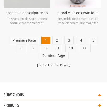
ensemble de sculpture en
grand vase en céramique
céramique coquille verte
ovale bleu antique
This vert jeu de sculpture en
ensemble de 3 ensembles de
coquille is a magnificent
vase en céramique ovale for
example of ceramic at its finest
home decor.
in soft shades of Green.
Première Page
1
2
3
4
5
6
7
8
9
10
>>
Dernière Page
un total de
12
Pages
SUIVEZ NOUS
PRODUITS