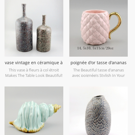
decorative objects. Can be sold
maison et objets décoratifs de
individually.
mariage. peut être vendu
individuellement.
vase vintage en céramique à
poignée d'or tasse d'ananas
col étroit
en céramique
This vase à fleurs à col étroit
The Beautiful tasse d'ananas
Makes The Table Look Beautiful!
avec poignéeIs Stylish In Your
Home And Office.