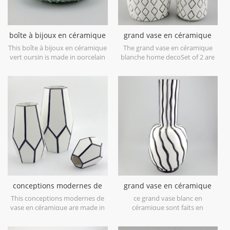
boîte à bijoux en céramique
grand vase en céramique
vert oursin
blanche home deco
This boîte à bijoux en céramique
The grand vase en céramique
vert oursin is made in porcelain
blanche home decoSet of 2 are
with green glossy glaze. Can be
made in low bone China
used for jewelry storage or dry
porcelain,is snow white with
food and goods. Microwave safe
transparent glaze on the
and food safe.
surface,different from the white
glaze finish. Is much more
beautiful,precious and high
value.
conceptions modernes de
grand vase en céramique
vase en céramique blanc et
blanche avec des lignes de
This conceptions modernes de
ce grand vase blanc en
noir
peinture à la main noire
vase en céramique are made in
céramique sont faits en
low bone China porcelain,great
porcelaine de porcelaine basse
catching for your home
d'os, attrayant pour votre