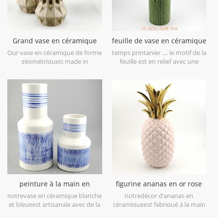
Grand vase en céramique
feuille de vase en céramique
géométrique brun lot de 3
vert citron patten
Our vase en céramique de forme
temps printanier .... le motif de la
géométriqueis made in
feuille est en relief avec une
stoneware with matt glaze
finition brossée antique, vous
material in geometric shapes,it is
apportera le printemps à
hand-crafted with three sizes
première vue. il est fait en grès
assorted,very nice fit with your
en porcelaine, obtenez plus
modern furniture.
d'humeur de printemps essayez
cecivase en céramique vert lime.
peinture à la main en
figurine ananas en or rose
céramique blanc et bleu
galvanoplastie déco maison
notrevase en céramique blanche
notredécor d'ananas en
vase de table
et bleueest artisanale avec de la
céramiqueest fabriqué à la main
porcelaine blanche de haut
avec de la dorure sur feuille, de