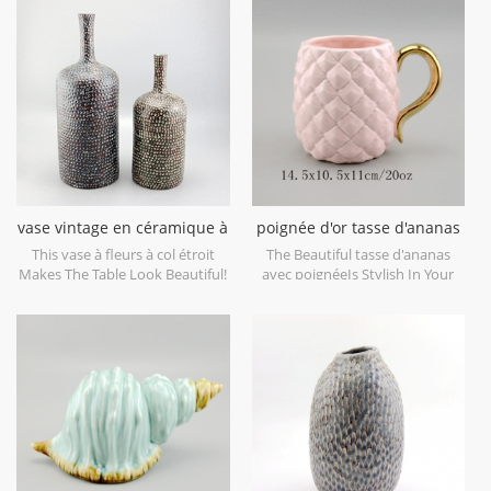
decorative objects. Can be sold
maison et objets décoratifs de
individually.
mariage. peut être vendu
individuellement.
vase vintage en céramique à
poignée d'or tasse d'ananas
col étroit
en céramique
This vase à fleurs à col étroit
The Beautiful tasse d'ananas
Makes The Table Look Beautiful!
avec poignéeIs Stylish In Your
Home And Office.