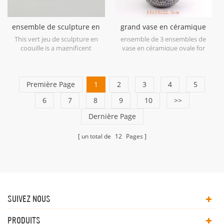
ensemble de sculpture en
grand vase en céramique
céramique coquille verte
ovale bleu antique
This vert jeu de sculpture en
ensemble de 3 ensembles de
coquille is a magnificent
vase en céramique ovale for
example of ceramic at its finest
home decor.
in soft shades of Green.
Première Page
1
2
3
4
5
6
7
8
9
10
>>
Dernière Page
un total de
12
Pages
SUIVEZ NOUS
PRODUITS