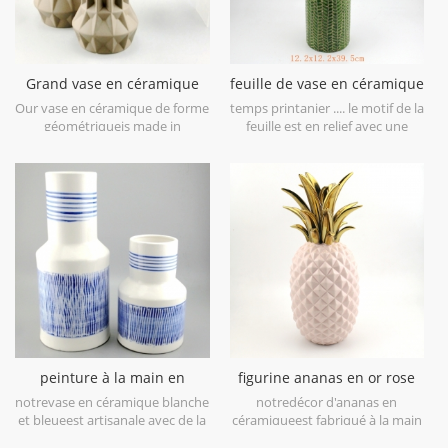
Grand vase en céramique
feuille de vase en céramique
géométrique brun lot de 3
vert citron patten
Our vase en céramique de forme
temps printanier .... le motif de la
géométriqueis made in
feuille est en relief avec une
stoneware with matt glaze
finition brossée antique, vous
material in geometric shapes,it is
apportera le printemps à
hand-crafted with three sizes
première vue. il est fait en grès
assorted,very nice fit with your
en porcelaine, obtenez plus
modern furniture.
d'humeur de printemps essayez
cecivase en céramique vert lime.
peinture à la main en
figurine ananas en or rose
céramique blanc et bleu
galvanoplastie déco maison
notrevase en céramique blanche
notredécor d'ananas en
vase de table
et bleueest artisanale avec de la
céramiqueest fabriqué à la main
porcelaine blanche de haut
avec de la dorure sur feuille, de