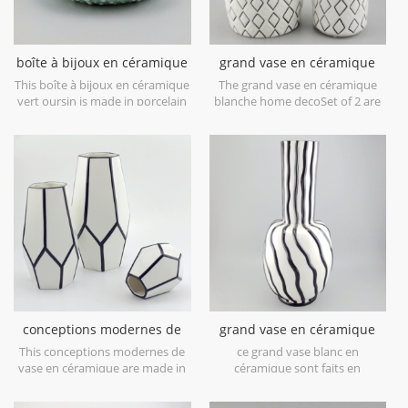
boîte à bijoux en céramique
grand vase en céramique
vert oursin
blanche home deco
This boîte à bijoux en céramique
The grand vase en céramique
vert oursin is made in porcelain
blanche home decoSet of 2 are
with green glossy glaze. Can be
made in low bone China
used for jewelry storage or dry
porcelain,is snow white with
food and goods. Microwave safe
transparent glaze on the
and food safe.
surface,different from the white
glaze finish. Is much more
beautiful,precious and high
value.
conceptions modernes de
grand vase en céramique
vase en céramique blanc et
blanche avec des lignes de
This conceptions modernes de
ce grand vase blanc en
noir
peinture à la main noire
vase en céramique are made in
céramique sont faits en
low bone China porcelain,great
porcelaine de porcelaine basse
catching for your home
d'os, attrayant pour votre