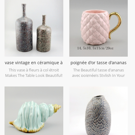
decorative objects. Can be sold
maison et objets décoratifs de
individually.
mariage. peut être vendu
individuellement.
vase vintage en céramique à
poignée d'or tasse d'ananas
col étroit
en céramique
This vase à fleurs à col étroit
The Beautiful tasse d'ananas
Makes The Table Look Beautiful!
avec poignéeIs Stylish In Your
Home And Office.