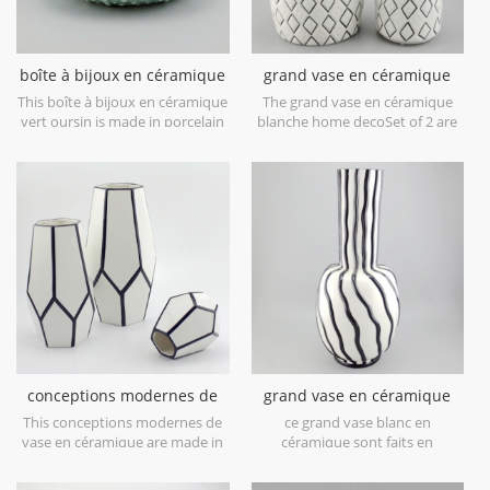
boîte à bijoux en céramique
grand vase en céramique
vert oursin
blanche home deco
This boîte à bijoux en céramique
The grand vase en céramique
vert oursin is made in porcelain
blanche home decoSet of 2 are
with green glossy glaze. Can be
made in low bone China
used for jewelry storage or dry
porcelain,is snow white with
food and goods. Microwave safe
transparent glaze on the
and food safe.
surface,different from the white
glaze finish. Is much more
beautiful,precious and high
value.
conceptions modernes de
grand vase en céramique
vase en céramique blanc et
blanche avec des lignes de
This conceptions modernes de
ce grand vase blanc en
noir
peinture à la main noire
vase en céramique are made in
céramique sont faits en
low bone China porcelain,great
porcelaine de porcelaine basse
catching for your home
d'os, attrayant pour votre