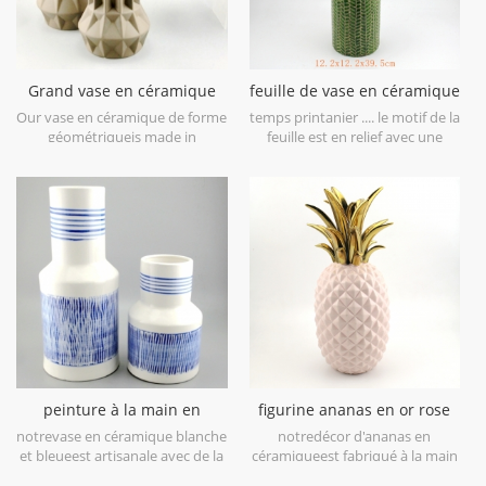
Grand vase en céramique
feuille de vase en céramique
géométrique brun lot de 3
vert citron patten
Our vase en céramique de forme
temps printanier .... le motif de la
géométriqueis made in
feuille est en relief avec une
stoneware with matt glaze
finition brossée antique, vous
material in geometric shapes,it is
apportera le printemps à
hand-crafted with three sizes
première vue. il est fait en grès
assorted,very nice fit with your
en porcelaine, obtenez plus
modern furniture.
d'humeur de printemps essayez
cecivase en céramique vert lime.
peinture à la main en
figurine ananas en or rose
céramique blanc et bleu
galvanoplastie déco maison
notrevase en céramique blanche
notredécor d'ananas en
vase de table
et bleueest artisanale avec de la
céramiqueest fabriqué à la main
porcelaine blanche de haut
avec de la dorure sur feuille, de