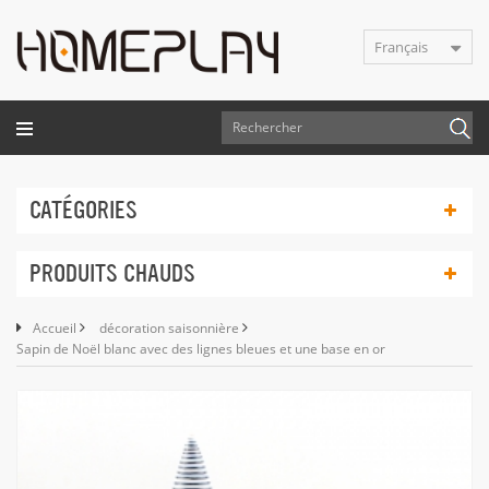
Français
CATÉGORIES
PRODUITS CHAUDS
Accueil
décoration saisonnière
Sapin de Noël blanc avec des lignes bleues et une base en or