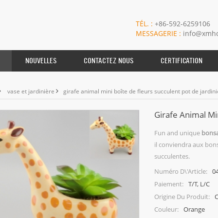
TÉL. :
+86-592-6259106
MESSAGERIE :
info@xmho
NOUVELLES
CONTACTEZ NOUS
CERTIFICATION
vase et jardinière
girafe animal mini boîte de fleurs succulent pot de jardin
Girafe Animal Mi
Fun and unique
bonsa
il conviendra aux bons
succulentes.
0
Numéro D\'article:
T/T, L/C
Paiement:
C
Origine Du Produit:
Orange
Couleur: