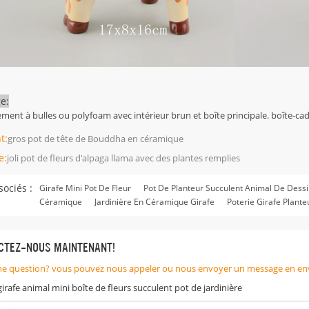
e:
ent à bulles ou polyfoam avec intérieur brun et boîte principale. boîte-cad
t:
gros pot de tête de Bouddha en céramique
e:
joli pot de fleurs d'alpaga llama avec des plantes remplies
sociés :
Girafe Mini Pot De Fleur
Pot De Planteur Succulent Animal De Dess
Céramique
Jardinière En Céramique Girafe
Poterie Girafe Plante
CTEZ-NOUS MAINTENANT!
ne question? vous pouvez nous appeler ou nous envoyer un message en en
girafe animal mini boîte de fleurs succulent pot de jardinière