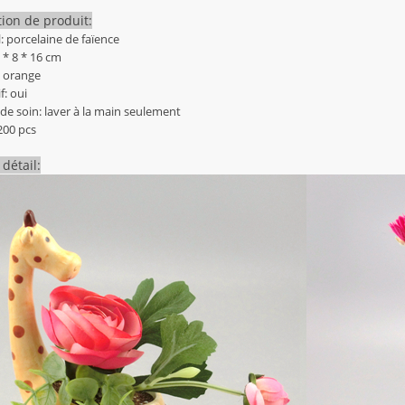
tion de produit:
l: porcelaine de faïence
17 * 8 * 16 cm
: orange
f: oui
 de soin: laver à la main seulement
200 pcs
détail: