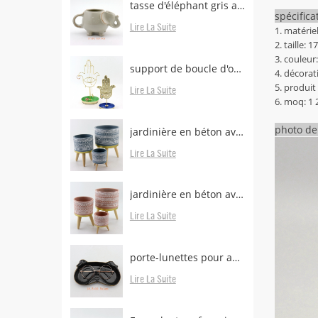
tasse d'éléphant gris avec support de sachet de thé
spécifica
Lire La Suite
1. matérie
2. taille: 
3. couleur
support de boucle d'oreille en laiton avec plateau
4. décorati
5. produit
Lire La Suite
6. moq: 1 
photo de 
jardinière en béton avec pieds en bois
Lire La Suite
jardinière en béton avec pieds boisés à vendre
Lire La Suite
porte-lunettes pour animaux
Lire La Suite