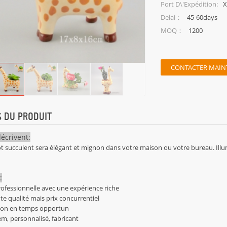
X
Port D\'expédition:
45-60days
Delai：
1200
MOQ：
CONTACTER MAIN
S DU PRODUIT
écrivent:
ot succulent sera élégant et mignon dans votre maison ou votre bureau. Illu
:
rofessionnelle avec une expérience riche
nte qualité mais prix concurrentiel
aison en temps opportun
m, personnalisé, fabricant