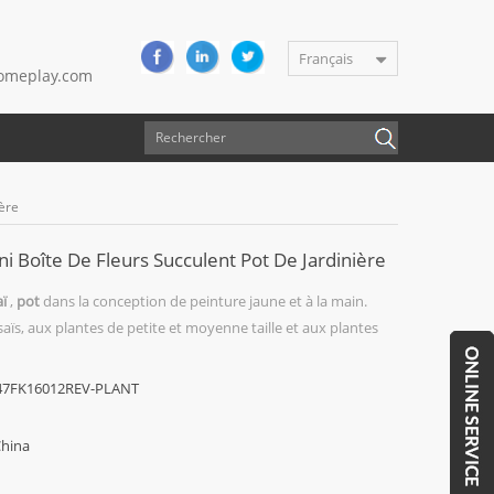
Français
meplay.com
ière
ni Boîte De Fleurs Succulent Pot De Jardinière
ï
,
pot
dans la conception de peinture jaune et à la main.
aïs, aux plantes de petite et moyenne taille et aux plantes
47FK16012REV-PLANT
hina