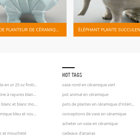
POTS DE PLANTEUR DE CÉRAMIQUE DE DINOSAURE DE DESSIN ANIMÉ
ÉLÉPHANT PLANTE SUCCULENTE EN CÉRAMIQUE
HOT TAGS
tasse à café licorne poignée en or 25 oz finition estampée
vase rond en céramique vert
pichet à crème en porcelaine à rayures blanches et bleues pichet à eau
pot animal en céramique
pichet à lait en céramique blanc et blanc moucheté
pots de plantes en céramique d'intérieur
grand vase pichet en céramique bleu et rouge
conceptions de vase en céramique
acheter un vase en céramique
nc et moucheté
cadeaux d'ananas