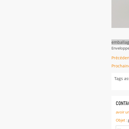
emballag
Enveloppem
Précéden
Prochain
Tags as
CONTA
avoir u
Objet :