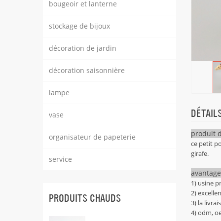
bougeoir et lanterne
stockage de bijoux
décoration de jardin
décoration saisonnière
lampe
DÉTAIL
vase
produit d
organisateur de papeterie
ce petit p
girafe.
service
avantage
1) usine p
2) excelle
PRODUITS CHAUDS
3) la livr
4) odm, oe