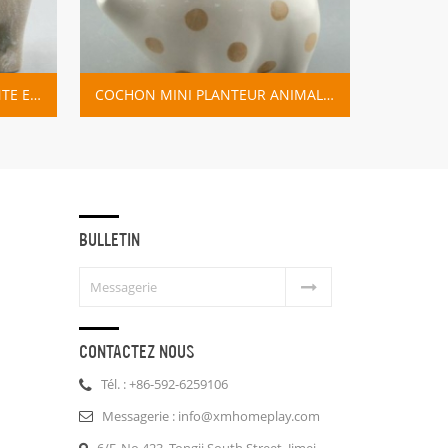
COCHON MINI PLANTEUR ANIMAL POT EN CÉRAMIQUE
BULLETIN
CONTACTEZ NOUS
Tél. : +86-592-6259106
Messagerie : info@xmhomeplay.com
6/F, No.423, Tongji South Street, Jimei,