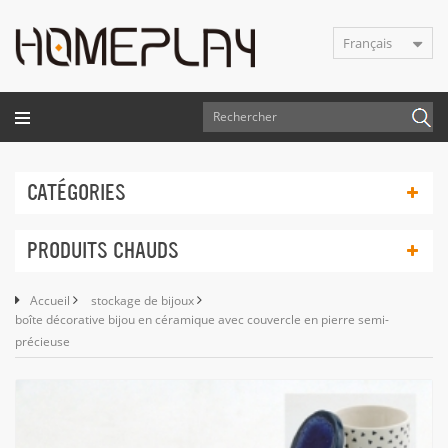
Français
CATÉGORIES
PRODUITS CHAUDS
Accueil
stockage de bijoux
boîte décorative bijou en céramique avec couvercle en pierre semi-
précieuse