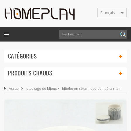
Français
CATÉGORIES
PRODUITS CHAUDS
Accueil
stockage de bijoux
bibelot en céramique peint à la main